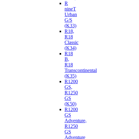
R
nineT
Urban
G/S
(K33)
R18,
R18
Classic
(K34)
R18
B,
R18
Transcontinental
(K35)
R1200
GS,
R1250
GS
(K50)
R1200
GS
Adventure,
R1250
GS
Adventure