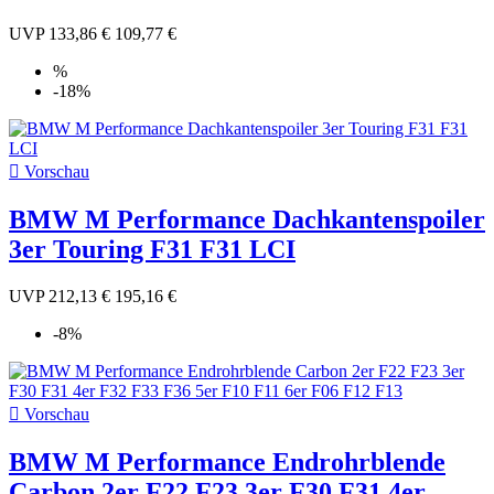
UVP
133,86 €
109,77 €
%
-18%

Vorschau
BMW M Performance Dachkantenspoiler
3er Touring F31 F31 LCI
UVP
212,13 €
195,16 €
-8%

Vorschau
BMW M Performance Endrohrblende
Carbon 2er F22 F23 3er F30 F31 4er...