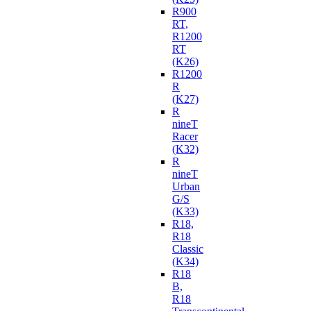
R900
RT,
R1200
RT
(K26)
R1200
R
(K27)
R
nineT
Racer
(K32)
R
nineT
Urban
G/S
(K33)
R18,
R18
Classic
(K34)
R18
B,
R18