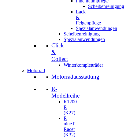
Innenraumpflege
Scheibenreinigung
Lack
&
Felgenpflege
Spezialanwendungen
Scheibenreinigung
Spezialanwendungen
Click
&
Collect
Winterkompletträder
Motorrad
Motorradausstattung
R-
Modellreihe
R1200
R
(K27)
R
nineT
Racer
(K32)