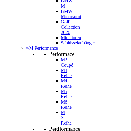
BMW
M
BMW
Motorsport
Golf
Collection
2026
Miniaturen
Schlüsselanhänger
///M Performance
Performace
M2
Coupé
M3
Reihe
M4
Reihe
M5
Reihe
M6
Reihe
M
X
Reihe
Perdformance