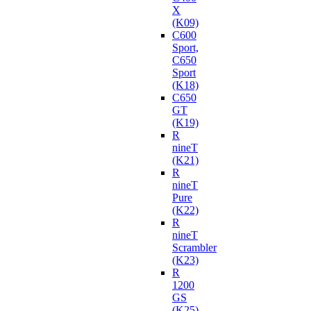
X
(K09)
C600
Sport,
C650
Sport
(K18)
C650
GT
(K19)
R
nineT
(K21)
R
nineT
Pure
(K22)
R
nineT
Scrambler
(K23)
R
1200
GS
(K25)