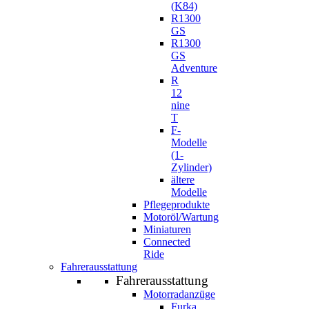
(K84)
R1300
GS
R1300
GS
Adventure
R
12
nine
T
F-
Modelle
(1-
Zylinder)
ältere
Modelle
Pflegeprodukte
Motoröl/Wartung
Miniaturen
Connected
Ride
Fahrerausstattung
Fahrerausstattung
Motorradanzüge
Furka