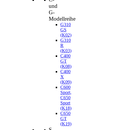
und
G-
Modellreihe
G310
GS
(K02)
G310
R
(K03)
C400
GT
(K08)
C400
X
(K09)
C600
Sport,
C650
Sport
(K18)
C650
GT
(K19)
S-