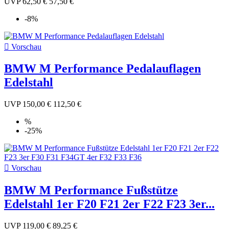
UVP
62,50 €
57,50 €
-8%

Vorschau
BMW M Performance Pedalauflagen
Edelstahl
UVP
150,00 €
112,50 €
%
-25%

Vorschau
BMW M Performance Fußstütze
Edelstahl 1er F20 F21 2er F22 F23 3er...
UVP
119,00 €
89,25 €