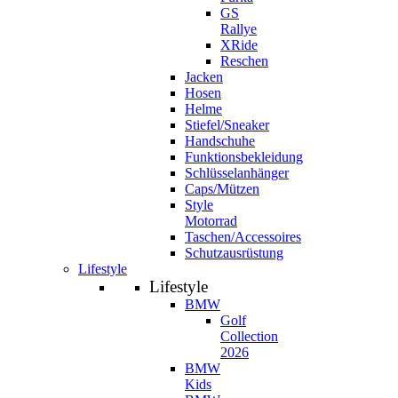
GS
Rallye
XRide
Reschen
Jacken
Hosen
Helme
Stiefel/Sneaker
Handschuhe
Funktionsbekleidung
Schlüsselanhänger
Caps/Mützen
Style
Motorrad
Taschen/Accessoires
Schutzausrüstung
Lifestyle
Lifestyle
BMW
Golf
Collection
2026
BMW
Kids