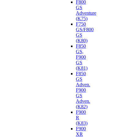
F800
GS
Adventure
(K75)
F750
GS/F800
GS
(K80)
F850
GS,
F900
GS
(K81)
F850
GS
Adven.
F900
GS
Adven.
(K82)
F900
R
(K83)
F900
XR