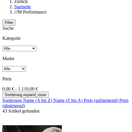
Zurück
Startseite
///M Performance
Filter
Suche
Kategorie
Marke
Preis
0,00 € - 1.110,00 €
Sortierung
expand_more
Sortierung
Name (A bis Z)
Name (Z bis A)
Preis (aufsteigend)
Preis
(absteigend)
43 Artikel gefunden