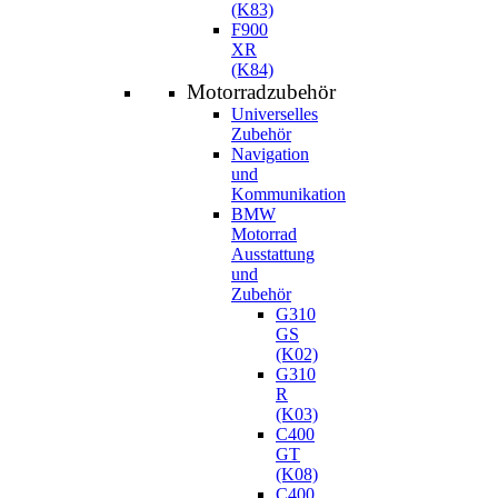
(K83)
F900
XR
(K84)
Motorradzubehör
Universelles
Zubehör
Navigation
und
Kommunikation
BMW
Motorrad
Ausstattung
und
Zubehör
G310
GS
(K02)
G310
R
(K03)
C400
GT
(K08)
C400