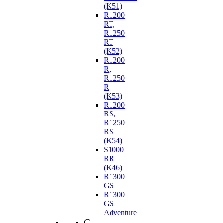
(K51)
R1200
RT,
R1250
RT
(K52)
R1200
R,
R1250
R
(K53)
R1200
RS,
R1250
RS
(K54)
S1000
RR
(K46)
R1300
GS
R1300
GS
Adventure
C-