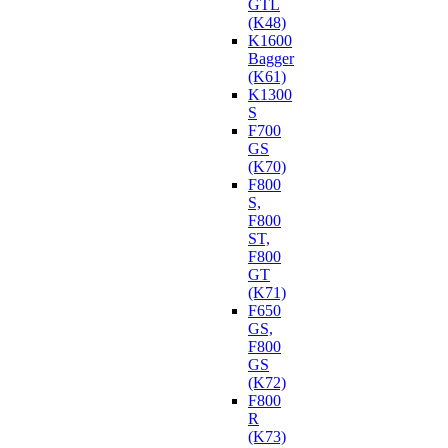
GTL
(K48)
K1600
Bagger
(K61)
K1300
S
F700
GS
(K70)
F800
S,
F800
ST,
F800
GT
(K71)
F650
GS,
F800
GS
(K72)
F800
R
(K73)