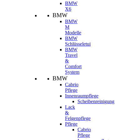
BMW
X6
BMW
BMW
M
Modelle
BMW
Schlüsseletui
BMW
Travel
&
Comfort
System
BMW
Cabrio
Pflege
Innenraumpflege
Scheibenreinigung
Lack
&
Felgenpflege
Pflege
Cabrio
Pflege