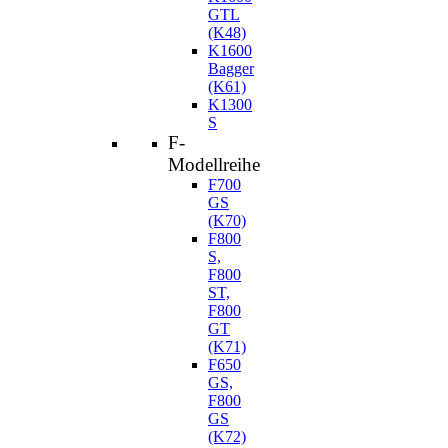
GTL
(K48)
K1600
Bagger
(K61)
K1300
S
F-
Modellreihe
F700
GS
(K70)
F800
S,
F800
ST,
F800
GT
(K71)
F650
GS,
F800
GS
(K72)