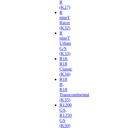
R
(K27)
R
nineT
Racer
(K32)
R
nineT
Urban
G/S
(K33)
R18,
R18
Classic
(K34)
R18
B,
R18
Transcontinental
(K35)
R1200
GS,
R1250
GS
(K50)