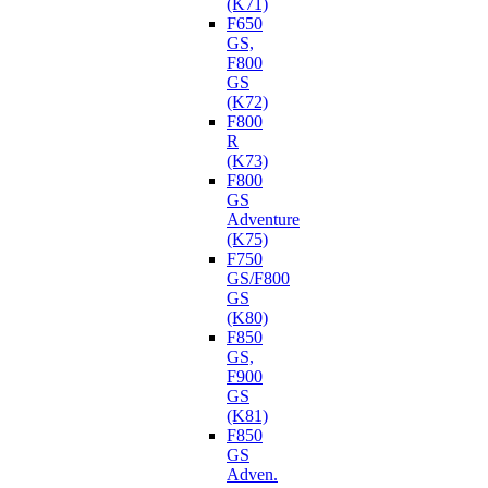
(K71)
F650
GS,
F800
GS
(K72)
F800
R
(K73)
F800
GS
Adventure
(K75)
F750
GS/F800
GS
(K80)
F850
GS,
F900
GS
(K81)
F850
GS
Adven.