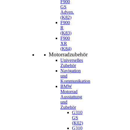
F900
GS
Adven.
(K82)
F900
R
(K83)
F900
XR
(K84)
Motorradzubehör
Universelles
Zubehör
Navigation
und
Kommunikation
BMW
Motorrad
Ausstattung
und
Zubehör
G310
GS
(K02)
G310