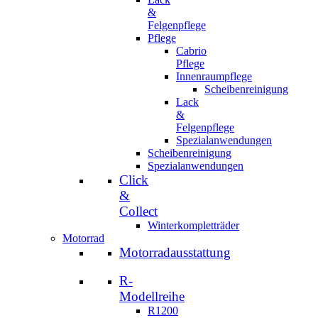
&
Felgenpflege
Pflege
Cabrio
Pflege
Innenraumpflege
Scheibenreinigung
Lack
&
Felgenpflege
Spezialanwendungen
Scheibenreinigung
Spezialanwendungen
Click
&
Collect
Winterkompletträder
Motorrad
Motorradausstattung
R-
Modellreihe
R1200