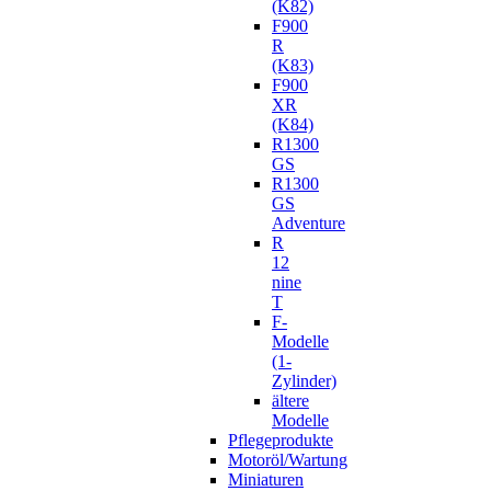
(K82)
F900
R
(K83)
F900
XR
(K84)
R1300
GS
R1300
GS
Adventure
R
12
nine
T
F-
Modelle
(1-
Zylinder)
ältere
Modelle
Pflegeprodukte
Motoröl/Wartung
Miniaturen