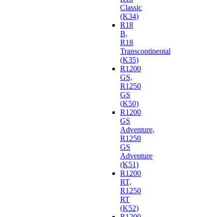
Classic
(K34)
R18
B,
R18
Transcontinental
(K35)
R1200
GS,
R1250
GS
(K50)
R1200
GS
Adventure,
R1250
GS
Adventure
(K51)
R1200
RT,
R1250
RT
(K52)
R1200