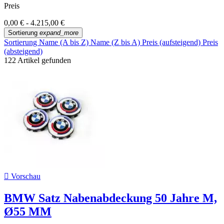
Preis
0,00 € - 4.215,00 €
Sortierung
expand_more
Sortierung
Name (A bis Z)
Name (Z bis A)
Preis (aufsteigend)
Preis
(absteigend)
122 Artikel gefunden

Vorschau
BMW Satz Nabenabdeckung 50 Jahre M,
Ø55 MM