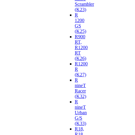
Scrambler
(K23)
R
1200
GS
(K25)
R900
RT,
R1200
RT
(K26)
R1200
R
(K27)
R
nineT
Racer
(K32)
R
nineT
Urban
G/S
(K33)
R18,
R18