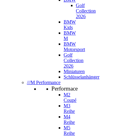
Golf
Collection
2026
BMW
Kids
BMW
M
BMW
Motorsport
Golf
Collection
2026
Miniaturen
Schlüsselanhänger
///M Performance
Performace
M2
Coupé
M3
Reihe
M4
Reihe
M5
Reihe