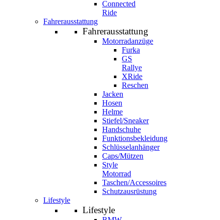
Connected
Ride
Fahrerausstattung
Fahrerausstattung
Motorradanzüge
Furka
GS
Rallye
XRide
Reschen
Jacken
Hosen
Helme
Stiefel/Sneaker
Handschuhe
Funktionsbekleidung
Schlüsselanhänger
Caps/Mützen
Style
Motorrad
Taschen/Accessoires
Schutzausrüstung
Lifestyle
Lifestyle
BMW