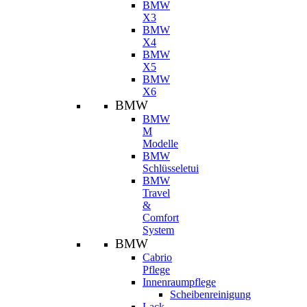
BMW
X3
BMW
X4
BMW
X5
BMW
X6
BMW
BMW
M
Modelle
BMW
Schlüsseletui
BMW
Travel
&
Comfort
System
BMW
Cabrio
Pflege
Innenraumpflege
Scheibenreinigung
Lack