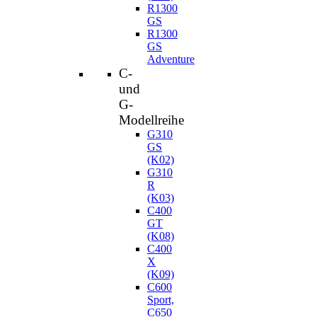
R1300
GS
R1300
GS
Adventure
C-
und
G-
Modellreihe
G310
GS
(K02)
G310
R
(K03)
C400
GT
(K08)
C400
X
(K09)
C600
Sport,
C650