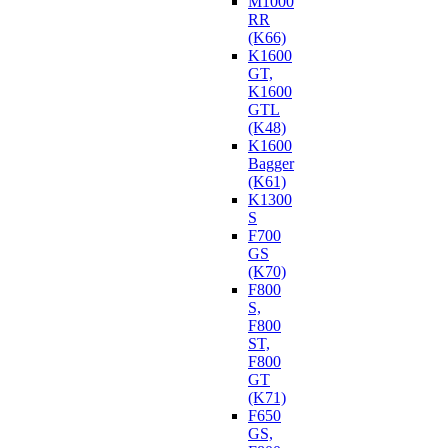
M1000
RR
(K66)
K1600
GT,
K1600
GTL
(K48)
K1600
Bagger
(K61)
K1300
S
F700
GS
(K70)
F800
S,
F800
ST,
F800
GT
(K71)
F650
GS,