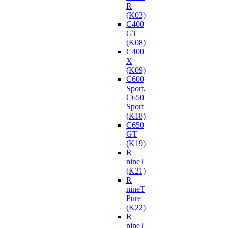
R
(K03)
C400
GT
(K08)
C400
X
(K09)
C600
Sport,
C650
Sport
(K18)
C650
GT
(K19)
R
nineT
(K21)
R
nineT
Pure
(K22)
R
nineT