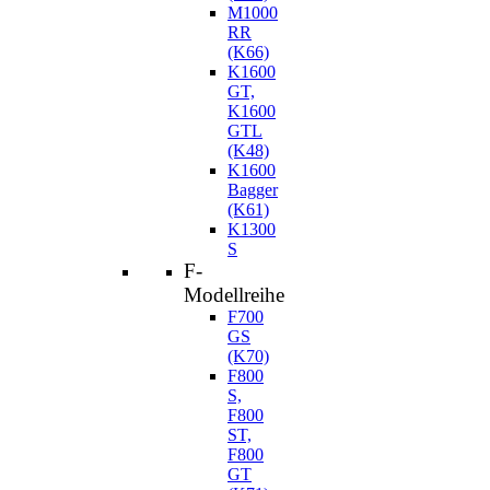
M1000
RR
(K66)
K1600
GT,
K1600
GTL
(K48)
K1600
Bagger
(K61)
K1300
S
F-
Modellreihe
F700
GS
(K70)
F800
S,
F800
ST,
F800
GT