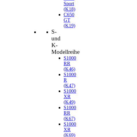
Sport
(K18)
C650
GT
(K19)
S-
und
K-
Modellreihe
S1000
RR
(K46)
S1000
R
(K47)
S1000
XR
(K49)
S1000
RR
(K67)
S1000
XR
(K69)