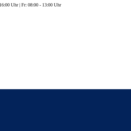
6:00 Uhr | Fr: 08:00 - 13:00 Uhr