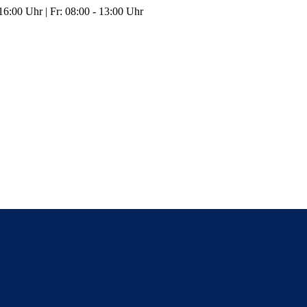
6:00 Uhr | Fr: 08:00 - 13:00 Uhr