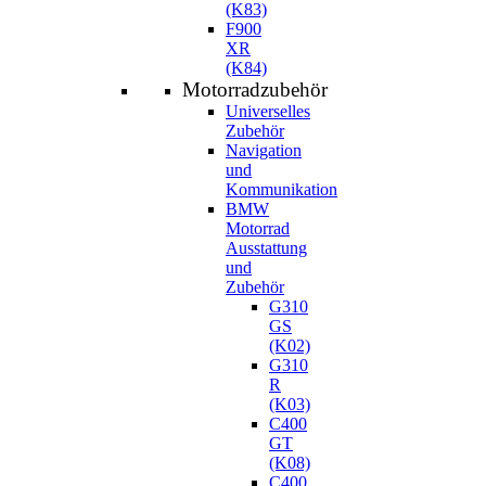
(K83)
F900
XR
(K84)
Motorradzubehör
Universelles
Zubehör
Navigation
und
Kommunikation
BMW
Motorrad
Ausstattung
und
Zubehör
G310
GS
(K02)
G310
R
(K03)
C400
GT
(K08)
C400