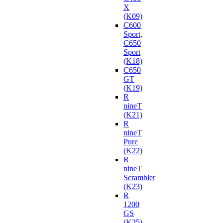
X
(K09)
C600
Sport,
C650
Sport
(K18)
C650
GT
(K19)
R
nineT
(K21)
R
nineT
Pure
(K22)
R
nineT
Scrambler
(K23)
R
1200
GS
(K25)