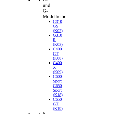
und
G-
Modellreihe
G310
GS
(K02)
G310
R
(K03)
C400
GT
(K08)
C400
X
(K09)
C600
Sport,
C650
Sport
(K18)
C650
GT
(K19)
S-