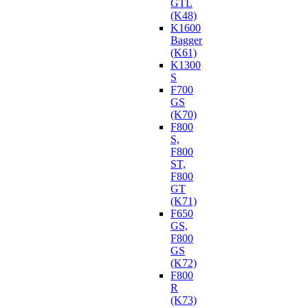
GTL
(K48)
K1600
Bagger
(K61)
K1300
S
F700
GS
(K70)
F800
S,
F800
ST,
F800
GT
(K71)
F650
GS,
F800
GS
(K72)
F800
R
(K73)