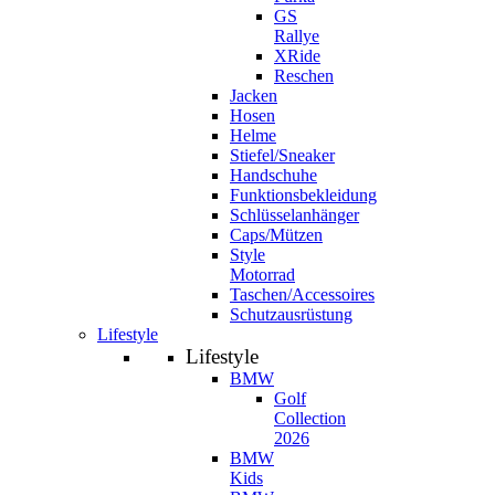
GS
Rallye
XRide
Reschen
Jacken
Hosen
Helme
Stiefel/Sneaker
Handschuhe
Funktionsbekleidung
Schlüsselanhänger
Caps/Mützen
Style
Motorrad
Taschen/Accessoires
Schutzausrüstung
Lifestyle
Lifestyle
BMW
Golf
Collection
2026
BMW
Kids