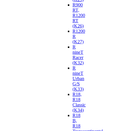
R900
RT,
R1200
RT
(K26)
R1200
R
(K27)
R
nineT
Racer
(K32)
R
nineT
Urban
G/S
(K33)
R18,
R18
Classic
(K34)
R18
B,
R18