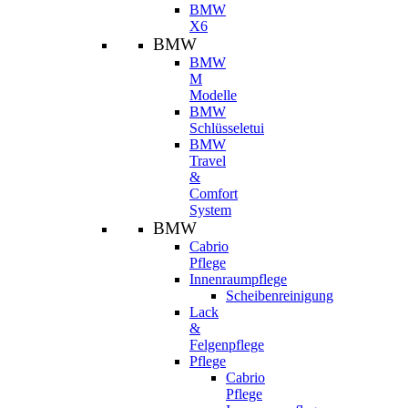
BMW
X6
BMW
BMW
M
Modelle
BMW
Schlüsseletui
BMW
Travel
&
Comfort
System
BMW
Cabrio
Pflege
Innenraumpflege
Scheibenreinigung
Lack
&
Felgenpflege
Pflege
Cabrio
Pflege