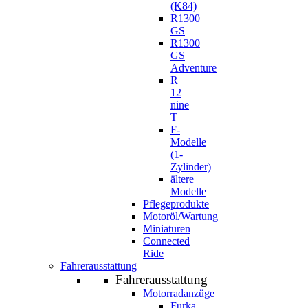
(K84)
R1300
GS
R1300
GS
Adventure
R
12
nine
T
F-
Modelle
(1-
Zylinder)
ältere
Modelle
Pflegeprodukte
Motoröl/Wartung
Miniaturen
Connected
Ride
Fahrerausstattung
Fahrerausstattung
Motorradanzüge
Furka