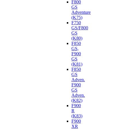
F800
GS
Adventure
(K75)
F750
GS/F800
GS
(K80)
F850
GS,
F900
GS
(K81)
F850
GS
Adven.
F900
GS
Adven.
(K82)
F900
R
(K83)
F900
XR