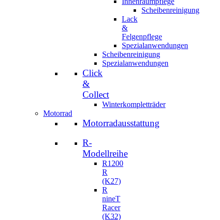
Innenraumpflege
Scheibenreinigung
Lack
&
Felgenpflege
Spezialanwendungen
Scheibenreinigung
Spezialanwendungen
Click
&
Collect
Winterkompletträder
Motorrad
Motorradausstattung
R-
Modellreihe
R1200
R
(K27)
R
nineT
Racer
(K32)