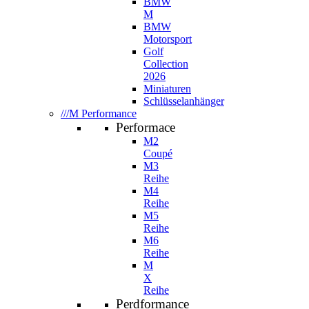
BMW
M
BMW
Motorsport
Golf
Collection
2026
Miniaturen
Schlüsselanhänger
///M Performance
Performace
M2
Coupé
M3
Reihe
M4
Reihe
M5
Reihe
M6
Reihe
M
X
Reihe
Perdformance