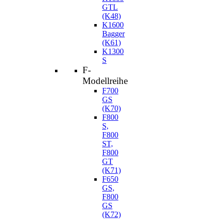
GTL
(K48)
K1600
Bagger
(K61)
K1300
S
F-
Modellreihe
F700
GS
(K70)
F800
S,
F800
ST,
F800
GT
(K71)
F650
GS,
F800
GS
(K72)