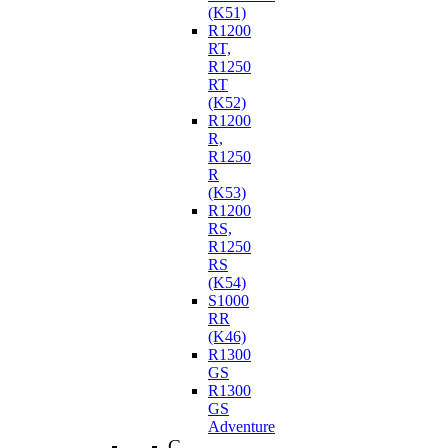
(K51)
R1200
RT,
R1250
RT
(K52)
R1200
R,
R1250
R
(K53)
R1200
RS,
R1250
RS
(K54)
S1000
RR
(K46)
R1300
GS
R1300
GS
Adventure
C-