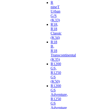
R
nineT
Urban
G/S
(K33)
R18,
R18
Classic
(K34)
R18
B,
R18
Transcontinental
(K35)
R1200
GS,
R1250
GS
(K50)
R1200
GS
Adventure,
R1250
GS
Adventure