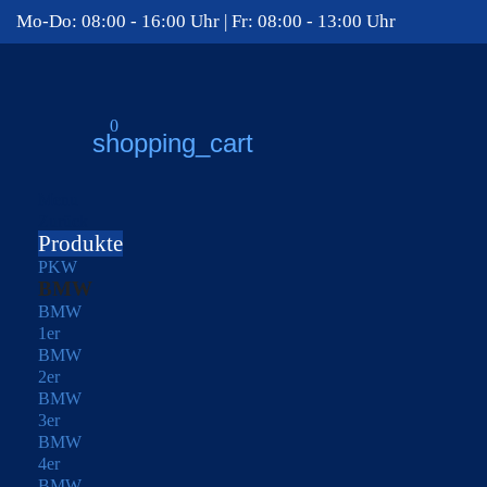
Mo-Do: 08:00 - 16:00 Uhr | Fr: 08:00 - 13:00 Uhr
0
shopping_cart
Menu
Zurück
Produkte
PKW
BMW
BMW
1er
BMW
2er
BMW
3er
BMW
4er
BMW