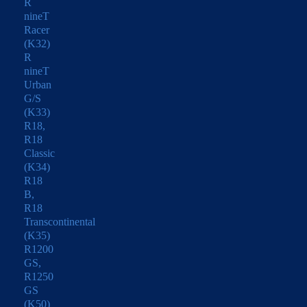
R
nineT
Racer
(K32)
R
nineT
Urban
G/S
(K33)
R18,
R18
Classic
(K34)
R18
B,
R18
Transcontinental
(K35)
R1200
GS,
R1250
GS
(K50)