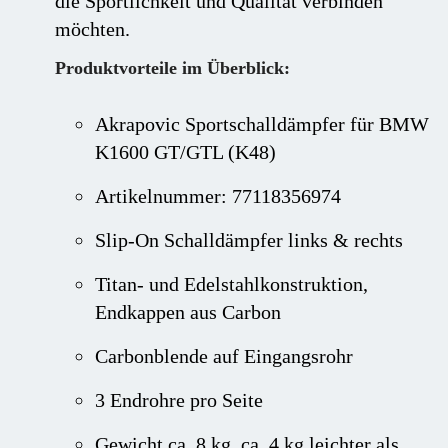
die Sportlichkeit und Qualität verbinden
möchten.
Produktvorteile im Überblick:
Akrapovic Sportschalldämpfer für BMW
K1600 GT/GTL (K48)
Artikelnummer: 77118356974
Slip-On Schalldämpfer links & rechts
Titan- und Edelstahlkonstruktion,
Endkappen aus Carbon
Carbonblende auf Eingangsrohr
3 Endrohre pro Seite
Gewicht ca. 8 kg, ca. 4 kg leichter als