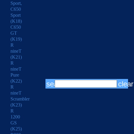
Sport,
C650
Sport
(K18)
C650
GT
(K19)
R
nineT
(K21)
R
nineT
Pure
(K22)
search
clear
R
nineT
Scrambler
(K23)
R
1200
GS
(K25)