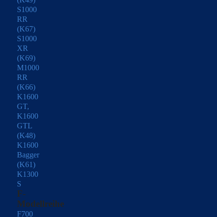
S1000
RR
(K67)
S1000
XR
(K69)
M1000
RR
(K66)
K1600
GT,
K1600
GTL
(K48)
K1600
Bagger
(K61)
K1300
S
F-
Modellreihe
F700