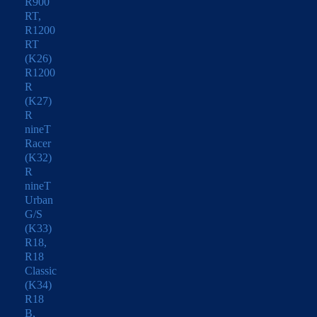
R900
RT,
R1200
RT
(K26)
R1200
R
(K27)
R
nineT
Racer
(K32)
R
nineT
Urban
G/S
(K33)
R18,
R18
Classic
(K34)
R18
B,