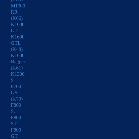
M1000
RR
(K66)
K1600
GT,
K1600
GTL
(K48)
K1600
Bagger
(K61)
K1300
S
F700
GS
(K70)
F800
S,
F800
ST,
F800
GT