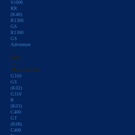
S1000
RR
(K46)
R1300
GS
R1300
GS
Adventure
C-
und
G-
Modellreihe
G310
GS
(K02)
G310
R
(K03)
C400
GT
(K08)
C400