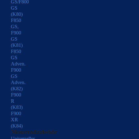
GS/F800
GS
(K80)
F850
GS,
F900
GS
(K81)
F850
GS
Adven.
F900
GS
Adven.
(K82)
F900
R
(K83)
F900
XR
(K84)
Motorradzubehör
Universelles