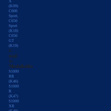
X
(K09)
C600
Sport,
C650
Sport
(K18)
C650
GT
(K19)
S-
und
K-
Modellreihe
S1000
RR
(K46)
S1000
R
(K47)
S1000
XR
(K49)