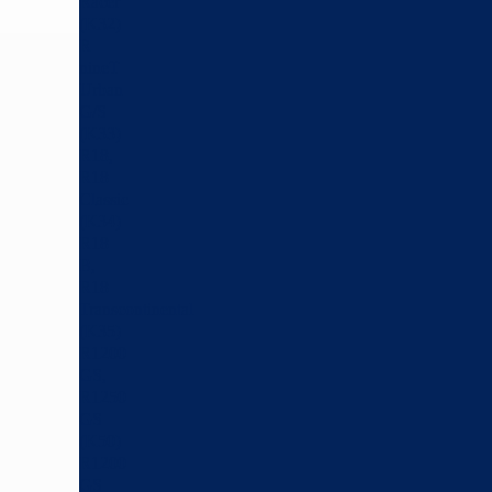
Racer
(K32)
R
nineT
Urban
G/S
(K33)
R18,
R18
Classic
(K34)
R18
B,
R18
Transcontinental
(K35)
R1200
GS,
R1250
GS
(K50)
R1200
GS