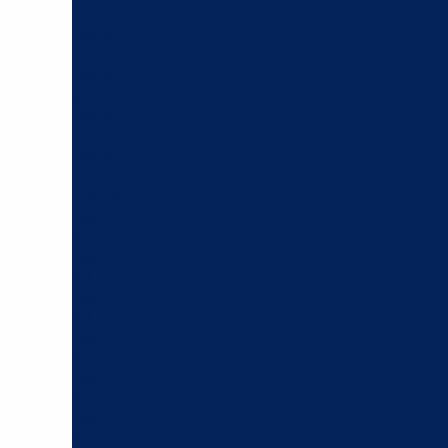
6er
BMW
7er
BMW
8er
BMW
X1
BMW
X2
BMW
BMW
X1
BMW
X2
BMW
X3
BMW
X4
BMW
X5
BMW
X6