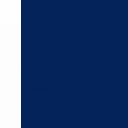
BMW
BMW
M
Modelle
BMW
Schlüsseletui
BMW
Travel
&
Comfort
System
BMW
Cabrio
Pflege
Innenraumpflege
Scheibenreinigung
Lack
&
Felgenpflege
Pflege
Cabrio
Pflege