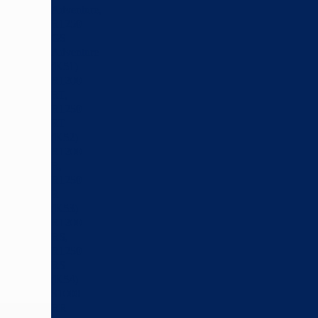
Adventure,
R1250
GS
Adventure
(K51)
R1200
RT,
R1250
RT
(K52)
R1200
R,
R1250
R
(K53)
R1200
RS,
R1250
RS
(K54)
S1000
RR