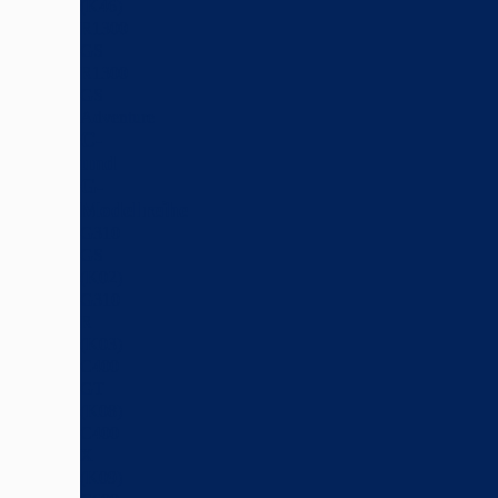
(K46)
R1300
GS
R1300
GS
Adventure
C-
und
G-
Modellreihe
G310
GS
(K02)
G310
R
(K03)
C400
GT
(K08)
C400
X
(K09)