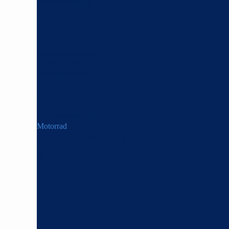
Innenraumpflege
Scheibenreinigung
Lack
&
Felgenpflege
Spezialanwendungen
Scheibenreinigung
Spezialanwendungen
Click
&
Collect
Winterkompletträder
Motorrad
Motorradausstattung
R-
Modellreihe
R1200
R
(K27)
R
nineT