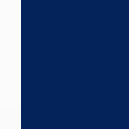
C600
Sport,
C650
Sport
(K18)
C650
GT
(K19)
S-
und
K-
Modellreihe
S1000
RR
(K46)
S1000
R
(K47)
S1000
XR
(K49)
S1000
RR