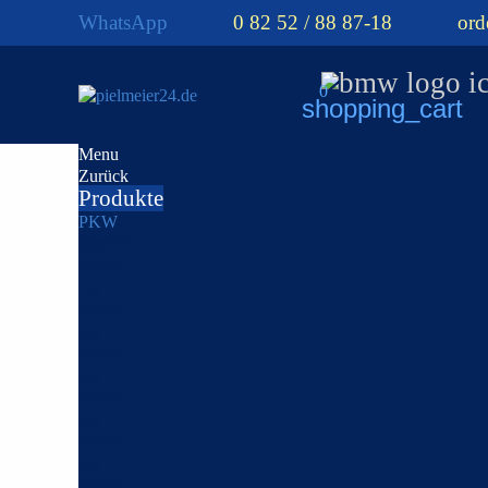
WhatsApp
0 82 52 / 88 87-18
ord
0
shopping_cart
Menu
Zurück
Produkte
PKW
BMW
BMW
1er
BMW
2er
BMW
3er
BMW
4er
BMW
5er
BMW