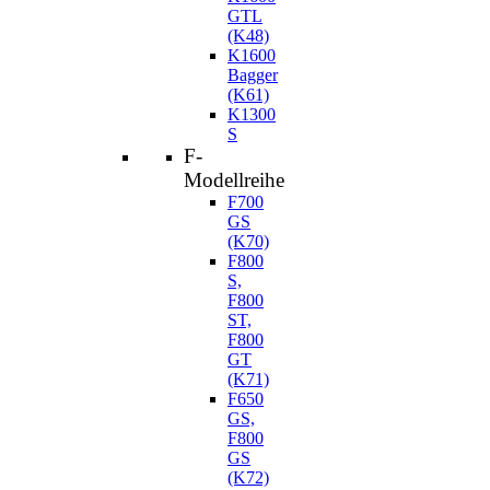
GTL
(K48)
K1600
Bagger
(K61)
K1300
S
F-
Modellreihe
F700
GS
(K70)
F800
S,
F800
ST,
F800
GT
(K71)
F650
GS,
F800
GS
(K72)