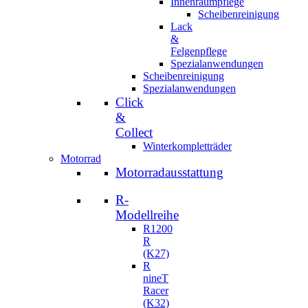
Innenraumpflege
Scheibenreinigung
Lack
&
Felgenpflege
Spezialanwendungen
Scheibenreinigung
Spezialanwendungen
Click
&
Collect
Winterkompletträder
Motorrad
Motorradausstattung
R-
Modellreihe
R1200
R
(K27)
R
nineT
Racer
(K32)