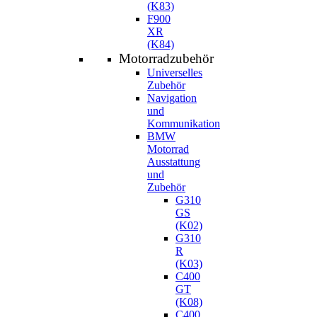
(K83)
F900
XR
(K84)
Motorradzubehör
Universelles
Zubehör
Navigation
und
Kommunikation
BMW
Motorrad
Ausstattung
und
Zubehör
G310
GS
(K02)
G310
R
(K03)
C400
GT
(K08)
C400