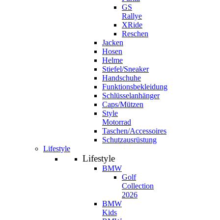
GS
Rallye
XRide
Reschen
Jacken
Hosen
Helme
Stiefel/Sneaker
Handschuhe
Funktionsbekleidung
Schlüsselanhänger
Caps/Mützen
Style
Motorrad
Taschen/Accessoires
Schutzausrüstung
Lifestyle
Lifestyle
BMW
Golf
Collection
2026
BMW
Kids