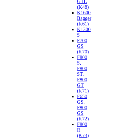
GTL
(K48)
K1600
Bagger
(K61)
K1300
S
F700
GS
(K70)
F800
S,
F800
ST,
F800
GT
(K71)
F650
GS,
F800
GS
(K72)
F800
R
(K73)