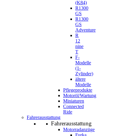
(K84)
R1300
GS
R1300
GS
Adventure
R
12
nine
T
F-
Modelle
(1-
Zylinder)
ältere
Modelle
Pflegeprodukte
Motoröl/Wartung
Miniaturen
Connected
Ride
Fahrerausstattung
Fahrerausstattung
Motorradanzüge
Furka