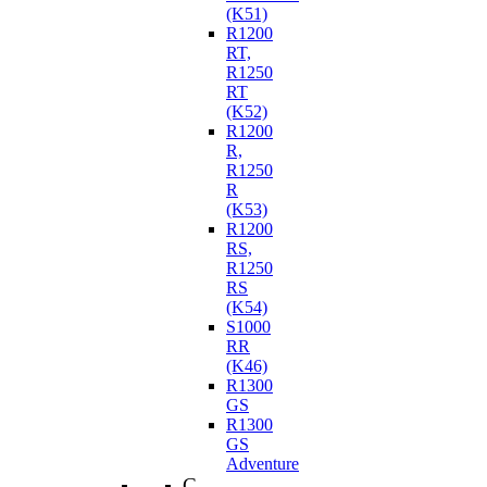
(K51)
R1200
RT,
R1250
RT
(K52)
R1200
R,
R1250
R
(K53)
R1200
RS,
R1250
RS
(K54)
S1000
RR
(K46)
R1300
GS
R1300
GS
Adventure
C-