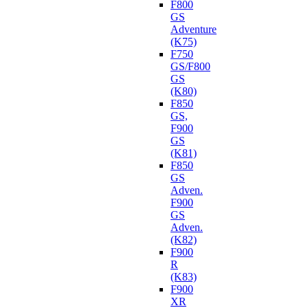
F800
GS
Adventure
(K75)
F750
GS/F800
GS
(K80)
F850
GS,
F900
GS
(K81)
F850
GS
Adven.
F900
GS
Adven.
(K82)
F900
R
(K83)
F900
XR