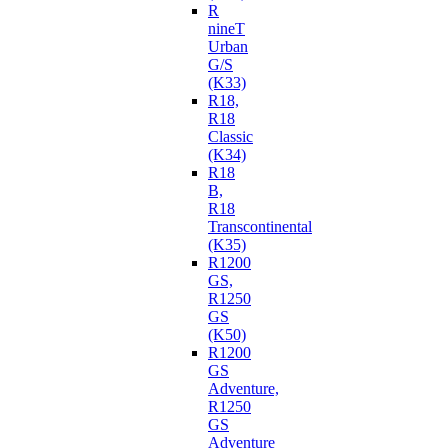
R
nineT
Urban
G/S
(K33)
R18,
R18
Classic
(K34)
R18
B,
R18
Transcontinental
(K35)
R1200
GS,
R1250
GS
(K50)
R1200
GS
Adventure,
R1250
GS
Adventure