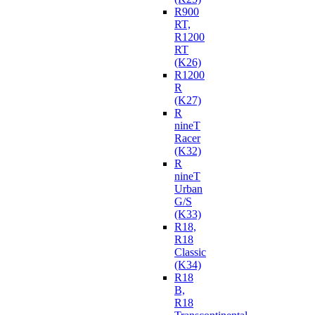
R900
RT,
R1200
RT
(K26)
R1200
R
(K27)
R
nineT
Racer
(K32)
R
nineT
Urban
G/S
(K33)
R18,
R18
Classic
(K34)
R18
B,
R18