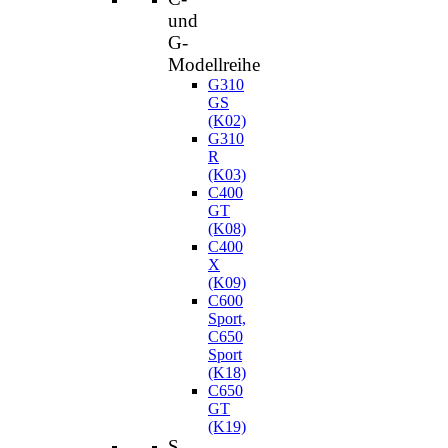
und
G-
Modellreihe
G310
GS
(K02)
G310
R
(K03)
C400
GT
(K08)
C400
X
(K09)
C600
Sport,
C650
Sport
(K18)
C650
GT
(K19)
S-