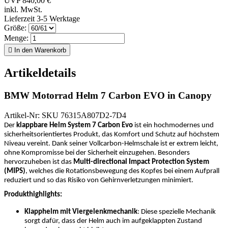
UVP 840,00 €
inkl. MwSt.
Lieferzeit 3-5 Werktage
Größe:
Menge:

In den Warenkorb
Artikeldetails
BMW Motorrad Helm 7 Carbon EVO in Canopy
Artikel-Nr: SKU 76315A807D2-7D4
Der
klappbare Helm System 7 Carbon Evo
ist ein hochmodernes und
sicherheitsorientiertes Produkt, das Komfort und Schutz auf höchstem
Niveau vereint. Dank seiner Vollcarbon-Helmschale ist er extrem leicht,
ohne Kompromisse bei der Sicherheit einzugehen. Besonders
hervorzuheben ist das
Multi-directional Impact Protection System
(MIPS)
, welches die Rotationsbewegung des Kopfes bei einem Aufprall
reduziert und so das Risiko von Gehirnverletzungen minimiert.
Produkthighlights:
Klapphelm mit Viergelenkmechanik
: Diese spezielle Mechanik
sorgt dafür, dass der Helm auch im aufgeklappten Zustand