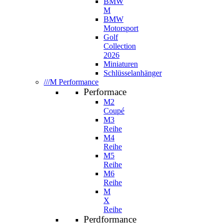
BMW
M
BMW
Motorsport
Golf
Collection
2026
Miniaturen
Schlüsselanhänger
///M Performance
Performace
M2
Coupé
M3
Reihe
M4
Reihe
M5
Reihe
M6
Reihe
M
X
Reihe
Perdformance