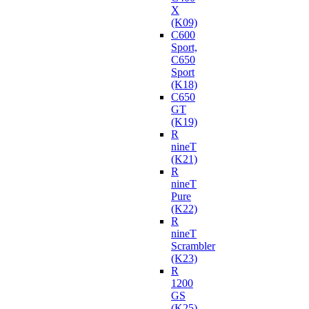
X
(K09)
C600
Sport,
C650
Sport
(K18)
C650
GT
(K19)
R
nineT
(K21)
R
nineT
Pure
(K22)
R
nineT
Scrambler
(K23)
R
1200
GS
(K25)