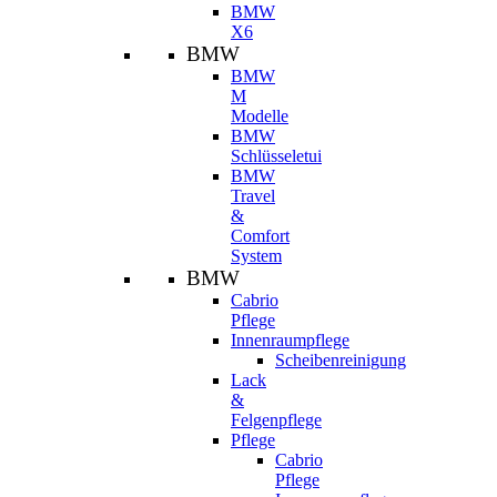
BMW
X6
BMW
BMW
M
Modelle
BMW
Schlüsseletui
BMW
Travel
&
Comfort
System
BMW
Cabrio
Pflege
Innenraumpflege
Scheibenreinigung
Lack
&
Felgenpflege
Pflege
Cabrio
Pflege