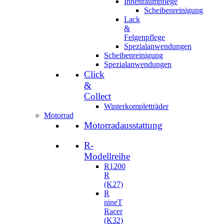
Innenraumpflege
Scheibenreinigung
Lack
&
Felgenpflege
Spezialanwendungen
Scheibenreinigung
Spezialanwendungen
Click
&
Collect
Winterkompletträder
Motorrad
Motorradausstattung
R-
Modellreihe
R1200
R
(K27)
R
nineT
Racer
(K32)