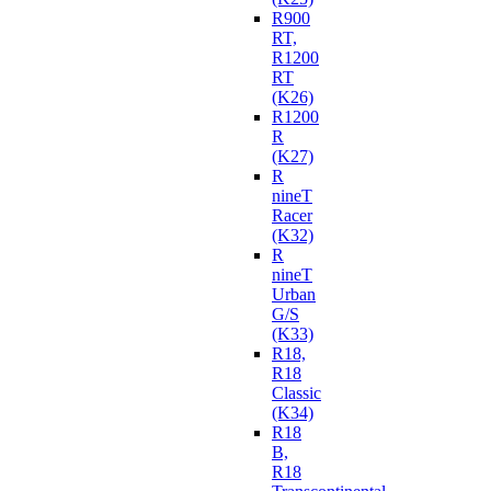
R900
RT,
R1200
RT
(K26)
R1200
R
(K27)
R
nineT
Racer
(K32)
R
nineT
Urban
G/S
(K33)
R18,
R18
Classic
(K34)
R18
B,
R18