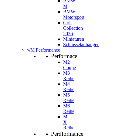
BMW
M
BMW
Motorsport
Golf
Collection
2026
Miniaturen
Schlüsselanhänger
///M Performance
Performace
M2
Coupé
M3
Reihe
M4
Reihe
M5
Reihe
M6
Reihe
M
X
Reihe
Perdformance