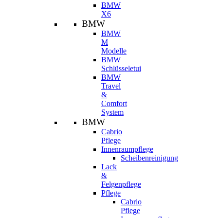
BMW
X6
BMW
BMW
M
Modelle
BMW
Schlüsseletui
BMW
Travel
&
Comfort
System
BMW
Cabrio
Pflege
Innenraumpflege
Scheibenreinigung
Lack
&
Felgenpflege
Pflege
Cabrio
Pflege