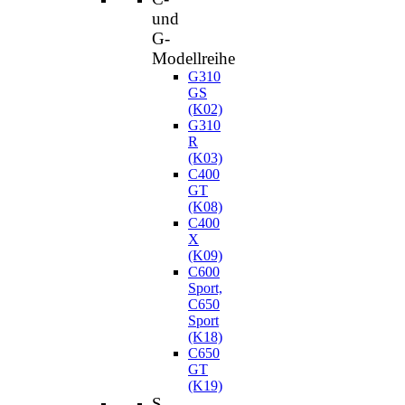
und
G-
Modellreihe
G310
GS
(K02)
G310
R
(K03)
C400
GT
(K08)
C400
X
(K09)
C600
Sport,
C650
Sport
(K18)
C650
GT
(K19)
S-