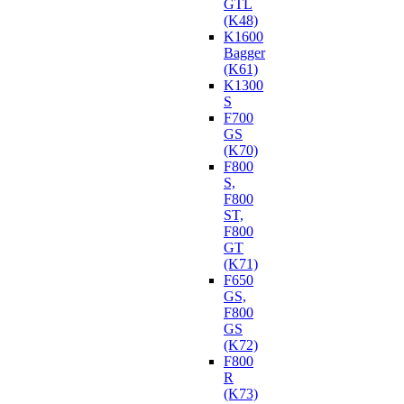
GTL
(K48)
K1600
Bagger
(K61)
K1300
S
F700
GS
(K70)
F800
S,
F800
ST,
F800
GT
(K71)
F650
GS,
F800
GS
(K72)
F800
R
(K73)