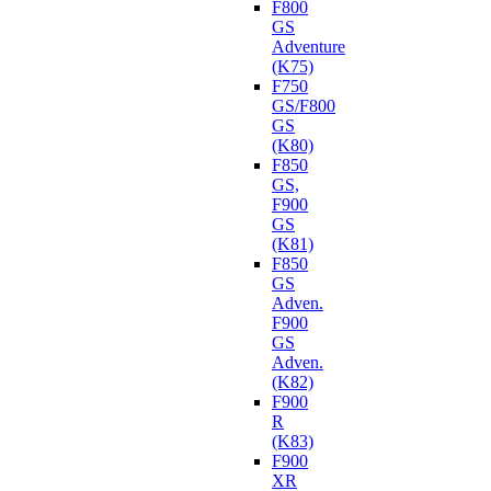
F800
GS
Adventure
(K75)
F750
GS/F800
GS
(K80)
F850
GS,
F900
GS
(K81)
F850
GS
Adven.
F900
GS
Adven.
(K82)
F900
R
(K83)
F900
XR