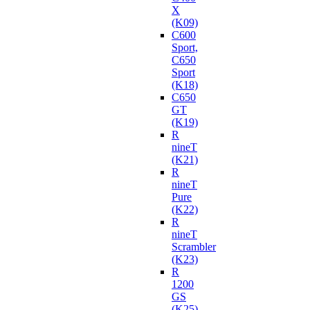
X
(K09)
C600
Sport,
C650
Sport
(K18)
C650
GT
(K19)
R
nineT
(K21)
R
nineT
Pure
(K22)
R
nineT
Scrambler
(K23)
R
1200
GS
(K25)