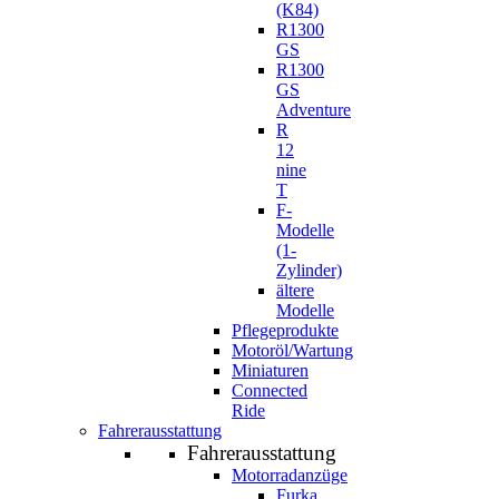
(K84)
R1300
GS
R1300
GS
Adventure
R
12
nine
T
F-
Modelle
(1-
Zylinder)
ältere
Modelle
Pflegeprodukte
Motoröl/Wartung
Miniaturen
Connected
Ride
Fahrerausstattung
Fahrerausstattung
Motorradanzüge
Furka