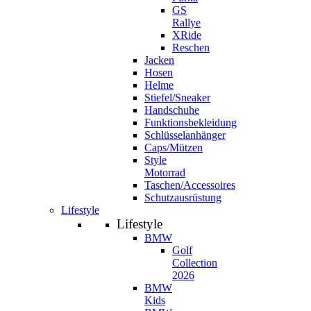
GS
Rallye
XRide
Reschen
Jacken
Hosen
Helme
Stiefel/Sneaker
Handschuhe
Funktionsbekleidung
Schlüsselanhänger
Caps/Mützen
Style
Motorrad
Taschen/Accessoires
Schutzausrüstung
Lifestyle
Lifestyle
BMW
Golf
Collection
2026
BMW
Kids