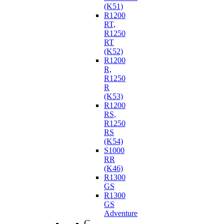
(K51)
R1200
RT,
R1250
RT
(K52)
R1200
R,
R1250
R
(K53)
R1200
RS,
R1250
RS
(K54)
S1000
RR
(K46)
R1300
GS
R1300
GS
Adventure
C-