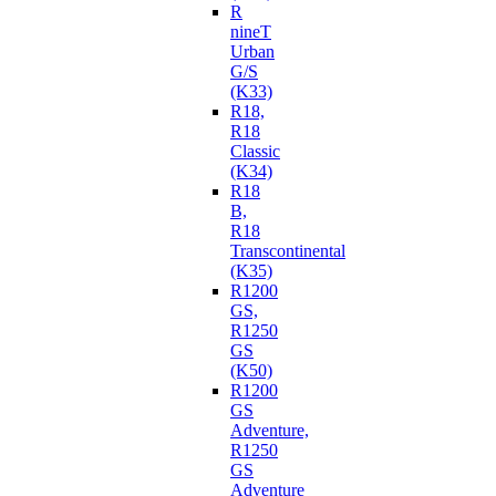
R
nineT
Urban
G/S
(K33)
R18,
R18
Classic
(K34)
R18
B,
R18
Transcontinental
(K35)
R1200
GS,
R1250
GS
(K50)
R1200
GS
Adventure,
R1250
GS
Adventure