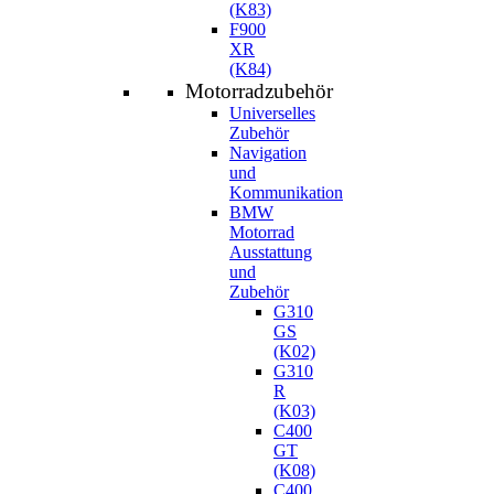
(K83)
F900
XR
(K84)
Motorradzubehör
Universelles
Zubehör
Navigation
und
Kommunikation
BMW
Motorrad
Ausstattung
und
Zubehör
G310
GS
(K02)
G310
R
(K03)
C400
GT
(K08)
C400