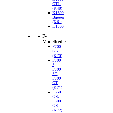
GTL
(K48)
K1600
Bagger
(K61)
K1300
S
F-
Modellreihe
F700
GS
(K70)
F800
S,
F800
ST,
F800
GT
(K71)
F650
GS,
F800
GS
(K72)